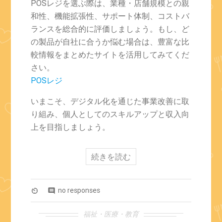
POSレジを選ぶ際は、業種・店舗規模との親
和性、機能拡張性、サポート体制、コストバ
ランスを総合的に評価しましょう。もし、ど
の製品が自社に合うか悩む場合は、豊富な比
較情報をまとめたサイトを活用してみてくだ
さい。
POSレジ
いまこそ、デジタル化を通じた事業改善に取
り組み、個人としてのスキルアップと収入向
上を目指しましょう。
続きを読む
no responses
av_timer
comment
福祉・医療・教育