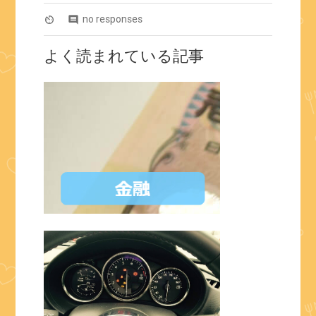
no responses
av_timer
comment
よく読まれている記事