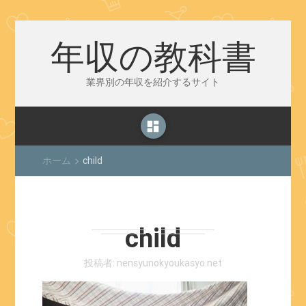
年収の教科書
業界別の年収を紹介するサイト
dashboard
ホーム
child
keyboard_arrow_right
child
投稿者:
nensyunokyoukasyo.net