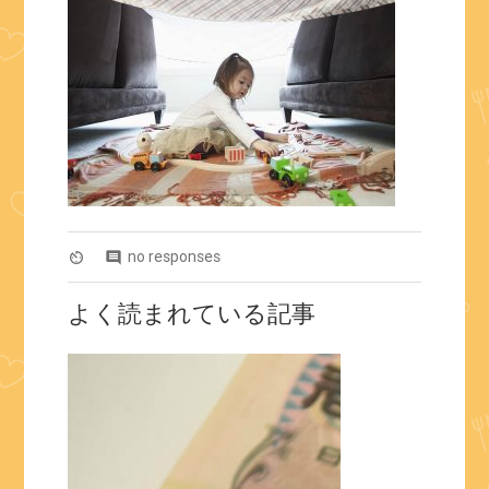
no responses
av_timer
comment
よく読まれている記事