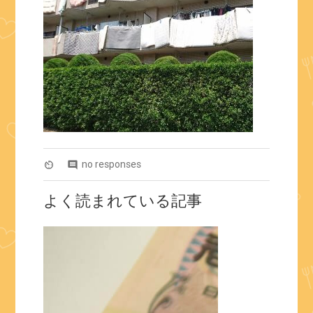
no responses
av_timer
comment
よく読まれている記事