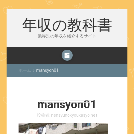
年収の教科書
業界別の年収を紹介するサイト
dashboard
ホーム
mansyon01
keyboard_arrow_right
mansyon01
投稿者:
nensyunokyoukasyo.net