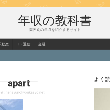
年収の教科書
業界別の年収を紹介するサイト
不動産
IT・通信
金融
よく
apart
者:
nensyunokyoukasyo.net