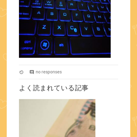
no responses
av_timer
comment
よく読まれている記事