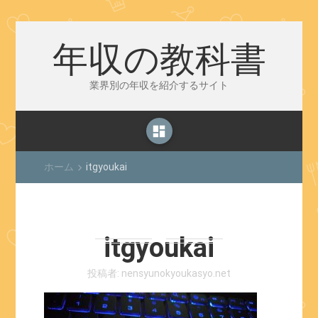
年収の教科書
業界別の年収を紹介するサイト
dashboard
ホーム
itgyoukai
keyboard_arrow_right
itgyoukai
投稿者:
nensyunokyoukasyo.net